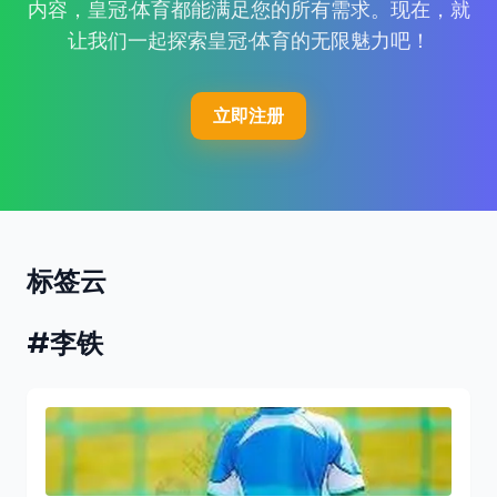
内容，皇冠·体育都能满足您的所有需求。现在，就
让我们一起探索皇冠·体育的无限魅力吧！
立即注册
标签云
#李铁