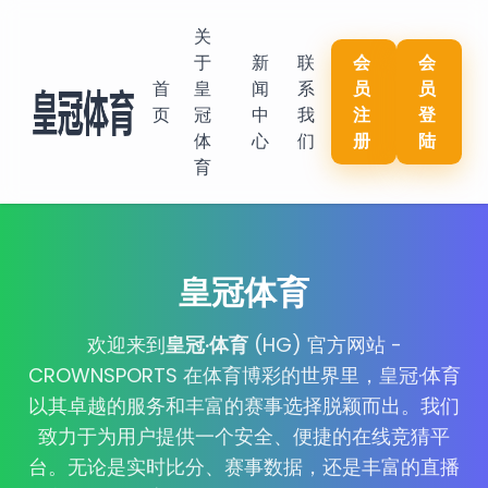
关
于
新
联
会
会
首
皇
闻
系
员
员
页
冠
中
我
注
登
体
心
们
册
陆
育
皇冠体育
欢迎来到
皇冠·体育
(HG) 官方网站 -
CROWNSPORTS 在体育博彩的世界里，皇冠·体育
以其卓越的服务和丰富的赛事选择脱颖而出。我们
致力于为用户提供一个安全、便捷的在线竞猜平
台。无论是实时比分、赛事数据，还是丰富的直播