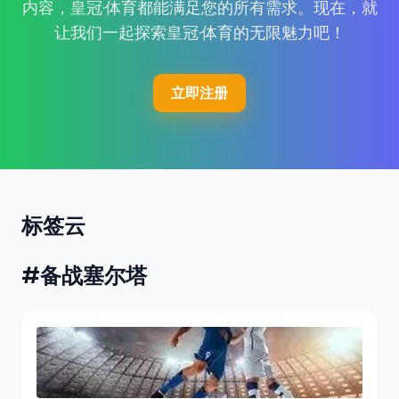
内容，皇冠·体育都能满足您的所有需求。现在，就
让我们一起探索皇冠·体育的无限魅力吧！
立即注册
标签云
#备战塞尔塔