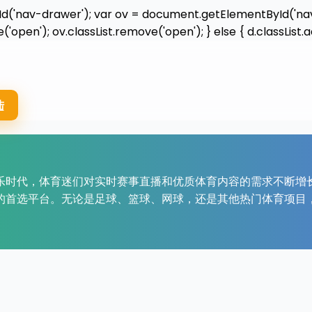
'nav-drawer'); var ov = document.getElementById('nav-ove
('open'); ov.classList.remove('open'); } else { d.classList.a
陆
娱乐时代，体育迷们对实时赛事直播和优质体育内容的需求不断增
的首选平台。无论是足球、篮球、网球，还是其他热门体育项目