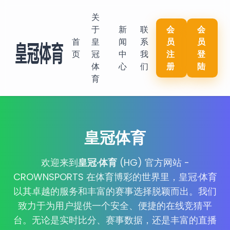
关
于
新
联
会
会
首
皇
闻
系
员
员
页
冠
中
我
注
登
体
心
们
册
陆
育
皇冠体育
欢迎来到
皇冠·体育
(HG) 官方网站 -
CROWNSPORTS 在体育博彩的世界里，皇冠·体育
以其卓越的服务和丰富的赛事选择脱颖而出。我们
致力于为用户提供一个安全、便捷的在线竞猜平
台。无论是实时比分、赛事数据，还是丰富的直播