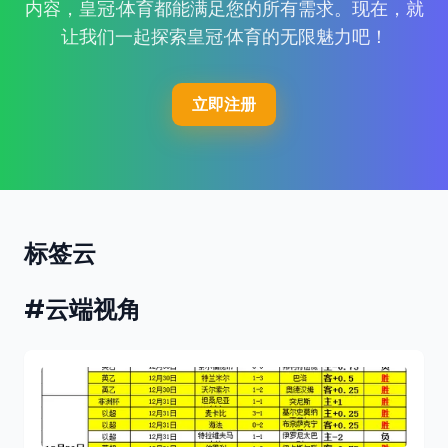
内容，皇冠·体育都能满足您的所有需求。现在，就
让我们一起探索皇冠·体育的无限魅力吧！
立即注册
标签云
#云端视角