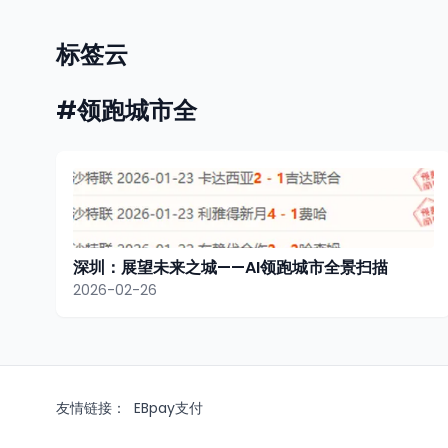
标签云
#领跑城市全
深圳：展望未来之城——AI领跑城市全景扫描
2026-02-26
友情链接：
EBpay支付