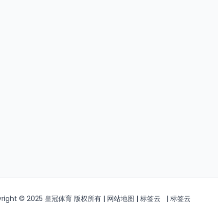
right © 2025
皇冠体育
版权所有 |
网站地图
|
标签云
|
标签云