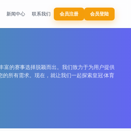
育
新闻中心
联系我们
会员注册
会员登陆
服务和丰富的赛事选择脱颖而出。我们致力于为用户提供
您的所有需求。现在，就让我们一起探索皇冠·体育