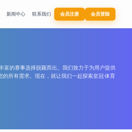
育
新闻中心
联系我们
会员注册
会员登陆
服务和丰富的赛事选择脱颖而出。我们致力于为用户提供
您的所有需求。现在，就让我们一起探索皇冠·体育