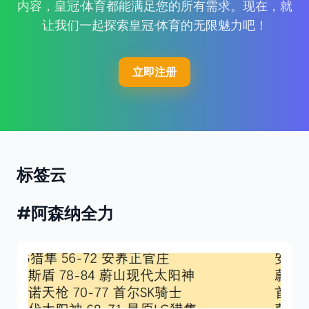
内容，皇冠·体育都能满足您的所有需求。现在，就
让我们一起探索皇冠·体育的无限魅力吧！
立即注册
标签云
#阿森纳全力