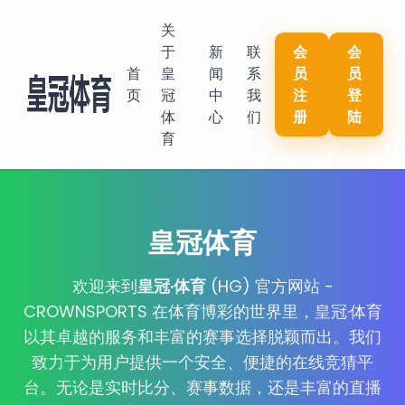
关
于
新
联
会
会
首
皇
闻
系
员
员
页
冠
中
我
注
登
体
心
们
册
陆
育
皇冠体育
欢迎来到
皇冠·体育
(HG) 官方网站 -
CROWNSPORTS 在体育博彩的世界里，皇冠·体育
以其卓越的服务和丰富的赛事选择脱颖而出。我们
致力于为用户提供一个安全、便捷的在线竞猜平
台。无论是实时比分、赛事数据，还是丰富的直播