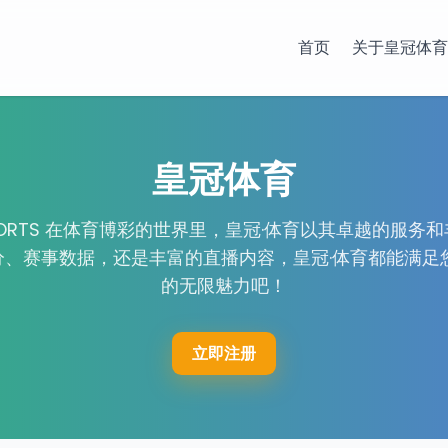
首页
关于皇冠体
皇冠体育
WNSPORTS 在体育博彩的世界里，皇冠·体育以其卓越的
、赛事数据，还是丰富的直播内容，皇冠·体育都能满足
的无限魅力吧！
立即注册