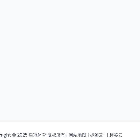
right © 2025
皇冠体育
版权所有 |
网站地图
|
标签云
|
标签云