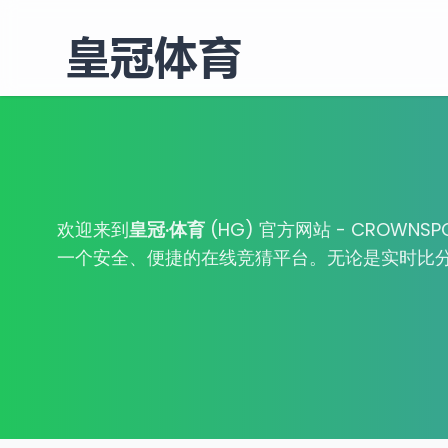
欢迎来到
皇冠·体育
(HG) 官方网站 - CRO
一个安全、便捷的在线竞猜平台。无论是实时比分