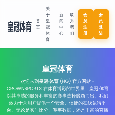
关
于
新
联
会
会
首
皇
闻
系
员
员
页
冠
中
我
注
登
体
心
们
册
陆
育
皇冠体育
欢迎来到
皇冠·体育
(HG) 官方网站 -
CROWNSPORTS 在体育博彩的世界里，皇冠·体育
以其卓越的服务和丰富的赛事选择脱颖而出。我们
致力于为用户提供一个安全、便捷的在线竞猜平
台。无论是实时比分、赛事数据，还是丰富的直播