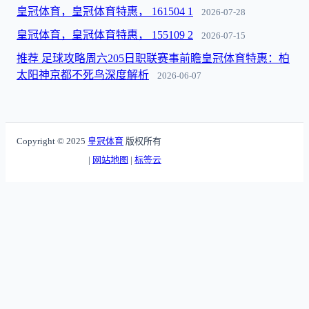
皇冠体育，皇冠体育特惠， 161504 1
2026-07-28
皇冠体育，皇冠体育特惠， 155109 2
2026-07-15
推荐 足球攻略周六205日职联赛事前瞻皇冠体育特惠：柏
太阳神京都不死鸟深度解析
2026-06-07
Copyright © 2025
皇冠体育
版权所有
|
网站地图
|
标签云