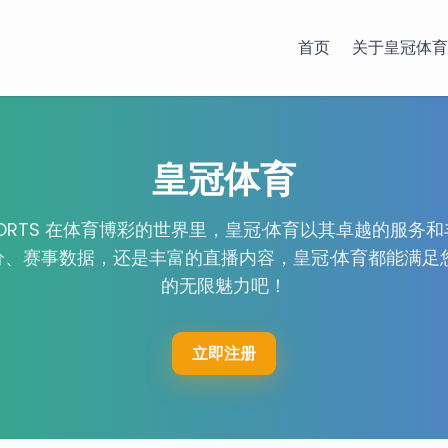
首页
关于皇冠体
皇冠体育
WNSPORTS 在体育博彩的世界里，皇冠·体育以其卓越的
、赛事数据，还是丰富的直播内容，皇冠·体育都能满足
的无限魅力吧！
立即注册