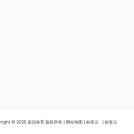
right © 2025
皇冠体育
版权所有 |
网站地图
|
标签云
|
标签云