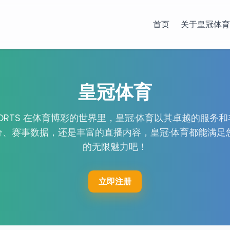
首页
关于皇冠体
皇冠体育
WNSPORTS 在体育博彩的世界里，皇冠·体育以其卓越的
、赛事数据，还是丰富的直播内容，皇冠·体育都能满足
的无限魅力吧！
立即注册