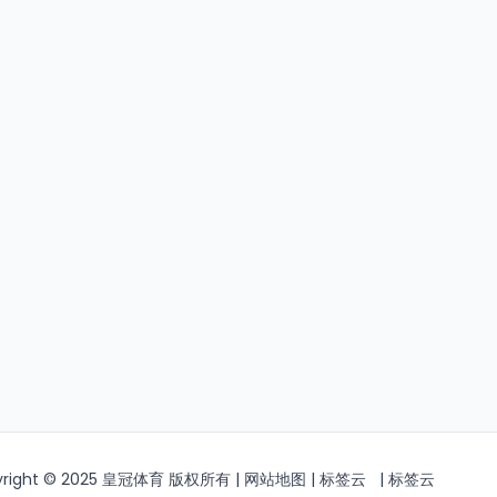
right © 2025
皇冠体育
版权所有 |
网站地图
|
标签云
|
标签云