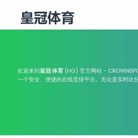
欢迎来到
皇冠·体育
(HG) 官方网站 - CRO
一个安全、便捷的在线竞猜平台。无论是实时比分