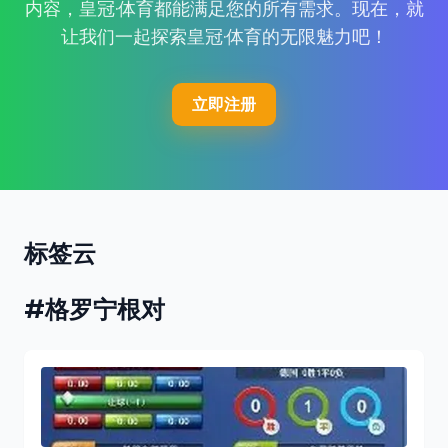
内容，皇冠·体育都能满足您的所有需求。现在，就
让我们一起探索皇冠·体育的无限魅力吧！
立即注册
标签云
#格罗宁根对