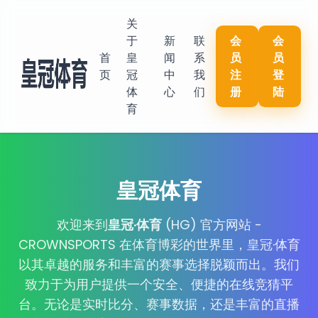
关
于
新
联
会
会
首
皇
闻
系
员
员
页
冠
中
我
注
登
体
心
们
册
陆
育
皇冠体育
欢迎来到
皇冠·体育
(HG) 官方网站 -
CROWNSPORTS 在体育博彩的世界里，皇冠·体育
以其卓越的服务和丰富的赛事选择脱颖而出。我们
致力于为用户提供一个安全、便捷的在线竞猜平
台。无论是实时比分、赛事数据，还是丰富的直播