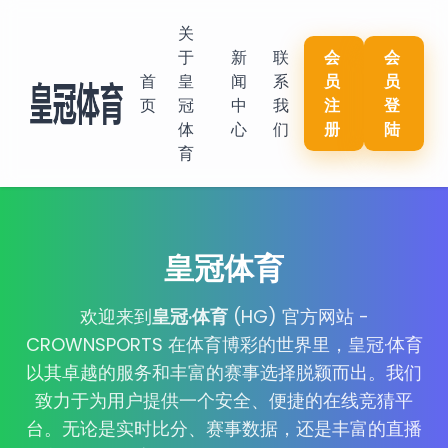
关
于
新
联
会
会
首
皇
闻
系
员
员
页
冠
中
我
注
登
体
心
们
册
陆
育
皇冠体育
欢迎来到
皇冠·体育
(HG) 官方网站 -
CROWNSPORTS 在体育博彩的世界里，皇冠·体育
以其卓越的服务和丰富的赛事选择脱颖而出。我们
致力于为用户提供一个安全、便捷的在线竞猜平
台。无论是实时比分、赛事数据，还是丰富的直播