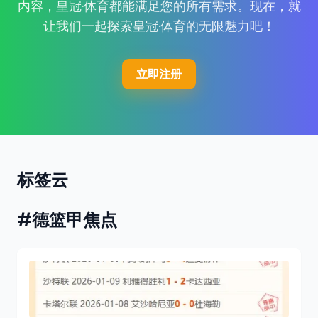
内容，皇冠·体育都能满足您的所有需求。现在，就
让我们一起探索皇冠·体育的无限魅力吧！
立即注册
标签云
#德篮甲焦点