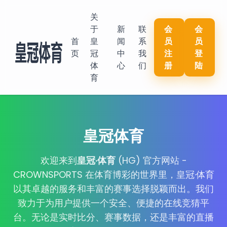
关
于
新
联
会
会
首
皇
闻
系
员
员
页
冠
中
我
注
登
体
心
们
册
陆
育
皇冠体育
欢迎来到
皇冠·体育
(HG) 官方网站 -
CROWNSPORTS 在体育博彩的世界里，皇冠·体育
以其卓越的服务和丰富的赛事选择脱颖而出。我们
致力于为用户提供一个安全、便捷的在线竞猜平
台。无论是实时比分、赛事数据，还是丰富的直播