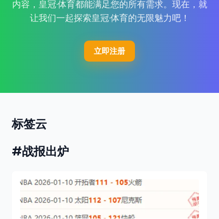
内容，皇冠·体育都能满足您的所有需求。现在，就
让我们一起探索皇冠·体育的无限魅力吧！
立即注册
标签云
#战报出炉