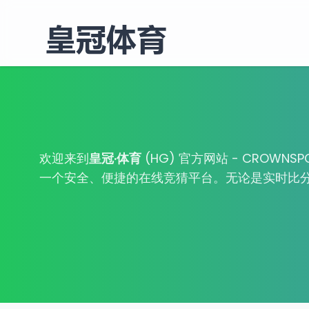
欢迎来到
皇冠·体育
(HG) 官方网站 - CRO
一个安全、便捷的在线竞猜平台。无论是实时比分