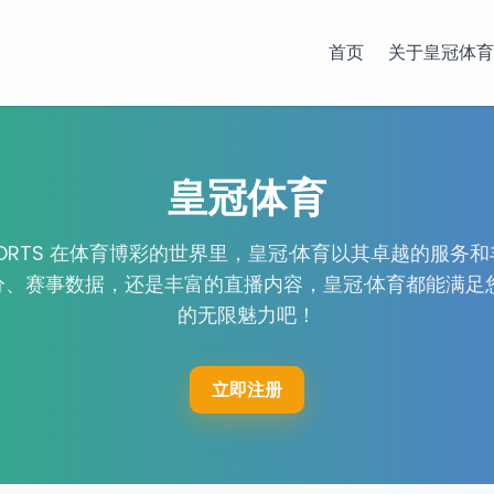
首页
关于皇冠体
皇冠体育
WNSPORTS 在体育博彩的世界里，皇冠·体育以其卓越的
、赛事数据，还是丰富的直播内容，皇冠·体育都能满足
的无限魅力吧！
立即注册