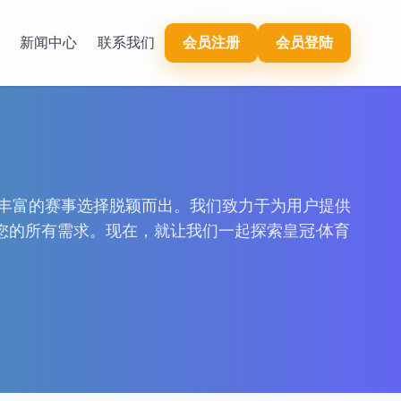
育
新闻中心
联系我们
会员注册
会员登陆
服务和丰富的赛事选择脱颖而出。我们致力于为用户提供
您的所有需求。现在，就让我们一起探索皇冠·体育