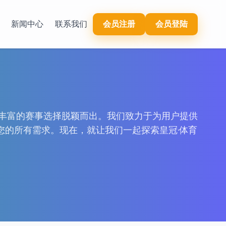
育
新闻中心
联系我们
会员注册
会员登陆
服务和丰富的赛事选择脱颖而出。我们致力于为用户提供
您的所有需求。现在，就让我们一起探索皇冠·体育