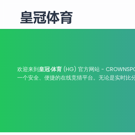
欢迎来到
皇冠·体育
(HG) 官方网站 - CRO
一个安全、便捷的在线竞猜平台。无论是实时比分