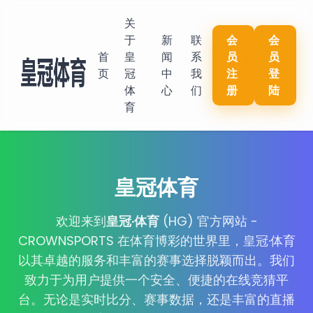
关
于
新
联
会
会
首
皇
闻
系
员
员
页
冠
中
我
注
登
体
心
们
册
陆
育
皇冠体育
欢迎来到
皇冠·体育
(HG) 官方网站 -
CROWNSPORTS 在体育博彩的世界里，皇冠·体育
以其卓越的服务和丰富的赛事选择脱颖而出。我们
致力于为用户提供一个安全、便捷的在线竞猜平
台。无论是实时比分、赛事数据，还是丰富的直播