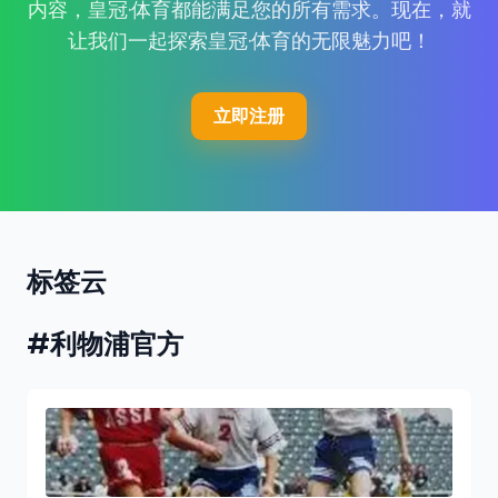
内容，皇冠·体育都能满足您的所有需求。现在，就
让我们一起探索皇冠·体育的无限魅力吧！
立即注册
标签云
#利物浦官方