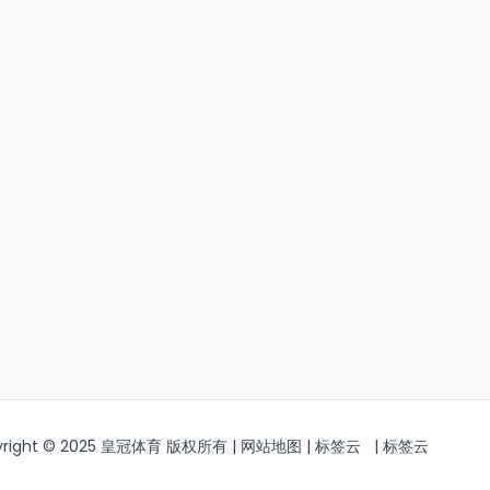
right © 2025
皇冠体育
版权所有 |
网站地图
|
标签云
|
标签云