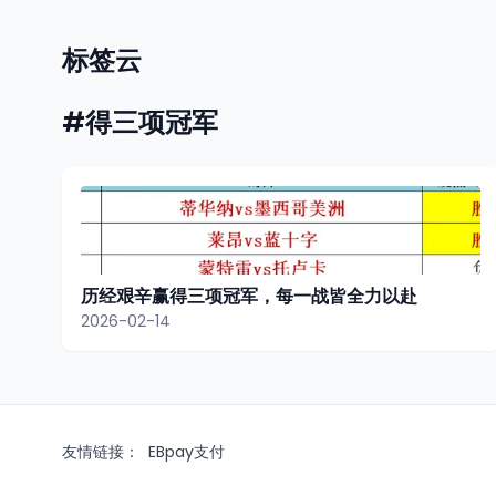
标签云
#得三项冠军
历经艰辛赢得三项冠军，每一战皆全力以赴
2026-02-14
友情链接：
EBpay支付