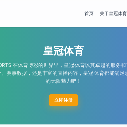
首页
关于皇冠体
皇冠体育
WNSPORTS 在体育博彩的世界里，皇冠·体育以其卓越的
、赛事数据，还是丰富的直播内容，皇冠·体育都能满足
的无限魅力吧！
立即注册