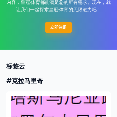
内容，皇冠·体育都能满足您的所有需求。现在，就
让我们一起探索皇冠·体育的无限魅力吧！
立即注册
标签云
#克拉马里奇