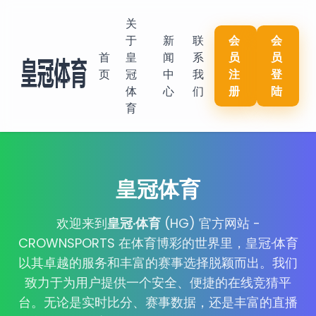
关
于
新
联
会
会
首
皇
闻
系
员
员
页
冠
中
我
注
登
体
心
们
册
陆
育
皇冠体育
欢迎来到
皇冠·体育
(HG) 官方网站 -
CROWNSPORTS 在体育博彩的世界里，皇冠·体育
以其卓越的服务和丰富的赛事选择脱颖而出。我们
致力于为用户提供一个安全、便捷的在线竞猜平
台。无论是实时比分、赛事数据，还是丰富的直播