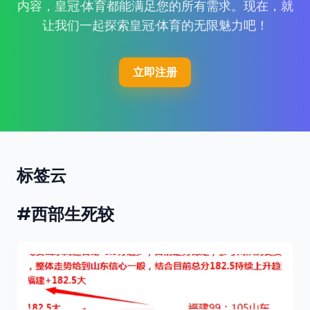
内容，皇冠·体育都能满足您的所有需求。现在，就
让我们一起探索皇冠·体育的无限魅力吧！
立即注册
标签云
#西部生死较