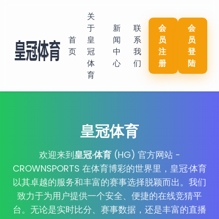
关
于
新
联
会
会
首
皇
闻
系
员
员
页
冠
中
我
注
登
体
心
们
册
陆
育
皇冠体育
欢迎来到
皇冠·体育
(HG) 官方网站 -
CROWNSPORTS 在体育博彩的世界里，皇冠·体育
以其卓越的服务和丰富的赛事选择脱颖而出。我们
致力于为用户提供一个安全、便捷的在线竞猜平
台。无论是实时比分、赛事数据，还是丰富的直播