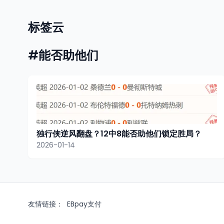
标签云
#能否助他们
独行侠逆风翻盘？12中8能否助他们锁定胜局？
2026-01-14
友情链接：
EBpay支付