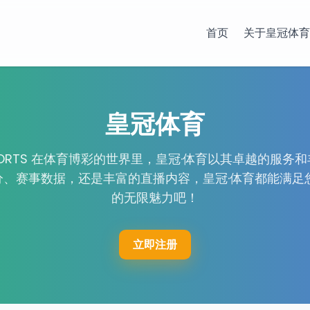
首页
关于皇冠体
皇冠体育
WNSPORTS 在体育博彩的世界里，皇冠·体育以其卓越的
、赛事数据，还是丰富的直播内容，皇冠·体育都能满足
的无限魅力吧！
立即注册