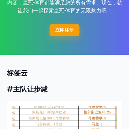
内容，皇冠·体育都能满足您的所有需求。现在，就
让我们一起探索皇冠·体育的无限魅力吧！
立即注册
标签云
#主队让步减