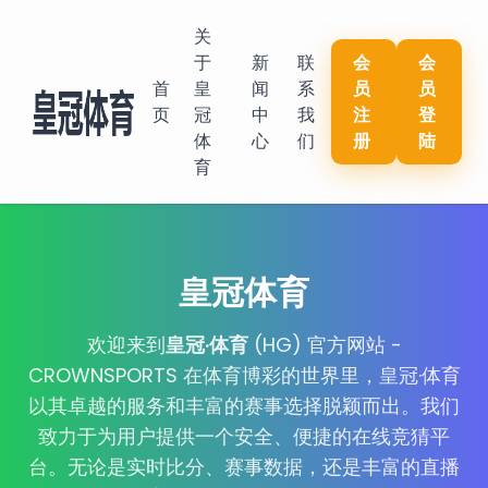
关
于
新
联
会
会
首
皇
闻
系
员
员
页
冠
中
我
注
登
体
心
们
册
陆
育
皇冠体育
欢迎来到
皇冠·体育
(HG) 官方网站 -
CROWNSPORTS 在体育博彩的世界里，皇冠·体育
以其卓越的服务和丰富的赛事选择脱颖而出。我们
致力于为用户提供一个安全、便捷的在线竞猜平
台。无论是实时比分、赛事数据，还是丰富的直播