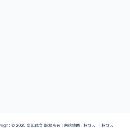
right © 2025
皇冠体育
版权所有 |
网站地图
|
标签云
|
标签云