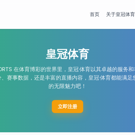
首页
关于皇冠体
皇冠体育
WNSPORTS 在体育博彩的世界里，皇冠·体育以其卓越的
、赛事数据，还是丰富的直播内容，皇冠·体育都能满足
的无限魅力吧！
立即注册