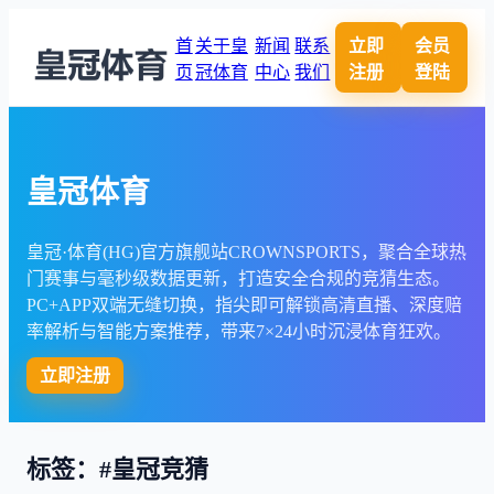
首
关于皇
新闻
联系
立即
会员
页
冠体育
中心
我们
注册
登陆
皇冠体育
皇冠·体育(HG)官方旗舰站CROWNSPORTS，聚合全球热
门赛事与毫秒级数据更新，打造安全合规的竞猜生态。
PC+APP双端无缝切换，指尖即可解锁高清直播、深度赔
率解析与智能方案推荐，带来7×24小时沉浸体育狂欢。
立即注册
标签：#皇冠竞猜