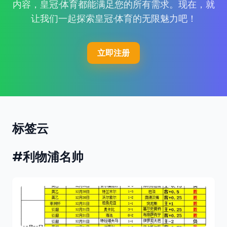
内容，皇冠·体育都能满足您的所有需求。现在，就
让我们一起探索皇冠·体育的无限魅力吧！
立即注册
标签云
#利物浦名帅