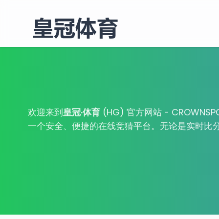
欢迎来到
皇冠·体育
(HG) 官方网站 - CRO
一个安全、便捷的在线竞猜平台。无论是实时比分