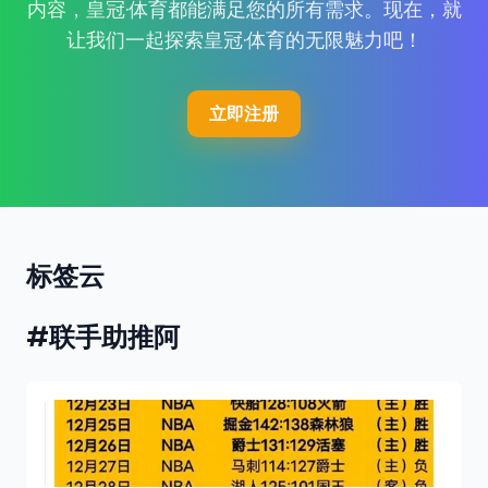
内容，皇冠·体育都能满足您的所有需求。现在，就
让我们一起探索皇冠·体育的无限魅力吧！
立即注册
标签云
#联手助推阿