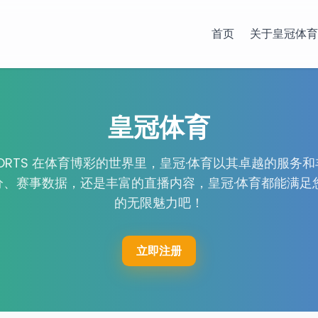
首页
关于皇冠体
皇冠体育
WNSPORTS 在体育博彩的世界里，皇冠·体育以其卓越的
、赛事数据，还是丰富的直播内容，皇冠·体育都能满足
的无限魅力吧！
立即注册