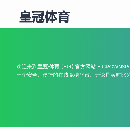
欢迎来到
皇冠·体育
(HG) 官方网站 - CRO
一个安全、便捷的在线竞猜平台。无论是实时比分