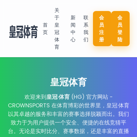
关
于
新
联
会
会
首
皇
闻
系
员
员
页
冠
中
我
注
登
体
心
们
册
陆
育
皇冠体育
欢迎来到
皇冠·体育
(HG) 官方网站 -
CROWNSPORTS 在体育博彩的世界里，皇冠·体育
以其卓越的服务和丰富的赛事选择脱颖而出。我们
致力于为用户提供一个安全、便捷的在线竞猜平
台。无论是实时比分、赛事数据，还是丰富的直播