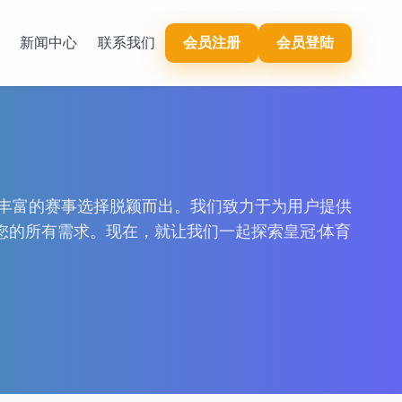
育
新闻中心
联系我们
会员注册
会员登陆
服务和丰富的赛事选择脱颖而出。我们致力于为用户提供
您的所有需求。现在，就让我们一起探索皇冠·体育