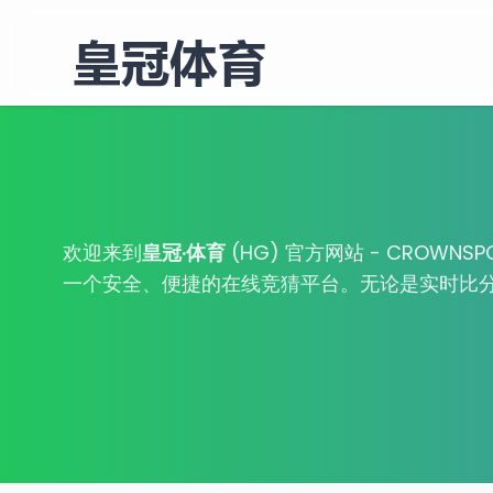
欢迎来到
皇冠·体育
(HG) 官方网站 - CRO
一个安全、便捷的在线竞猜平台。无论是实时比分