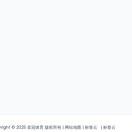
right © 2025
皇冠体育
版权所有 |
网站地图
|
标签云
|
标签云