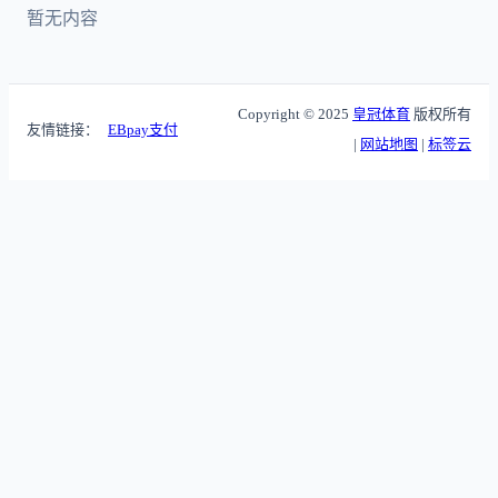
暂无内容
Copyright © 2025
皇冠体育
版权所有
友情链接：
EBpay支付
|
网站地图
|
标签云