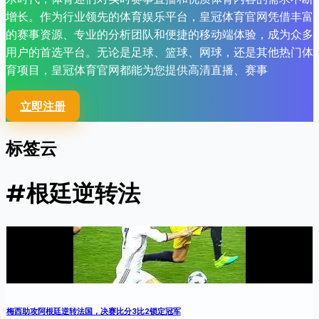
增长。作为行业领先的体育娱乐平台，皇冠体育官网凭借丰富
的赛事资源、专业的分析团队和便捷的移动端体验，成为众多
用户的首选平台。无论是足球、篮球、网球，还是其他热门体
育项目，皇冠体育官网都能为您提供高清直播、赛事
立即注册
标签云
#根廷逆转法
梅西助攻阿根廷逆转法国，决赛比分3比2锁定冠军