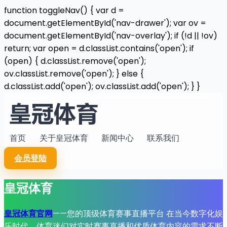
function toggleNav() { var d =
document.getElementById('nav-drawer'); var ov =
document.getElementById('nav-overlay'); if (!d || !ov)
return; var open = d.classList.contains('open'); if
(open) { d.classList.remove('open');
ov.classList.remove('open'); } else {
d.classList.add('open'); ov.classList.add('open'); } }
首页
关于皇冠体育
新闻中心
联系我们
会员登陆
皇冠体育
皇冠体育官网
——您的顶级体育赛事直播平台 在当今数字化娱
乐时代，体育迷们对实时赛事直播和优质体育内容的需求不断