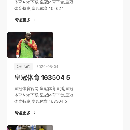
体育App下载,皇冠体育平台,皇冠
体育特惠,皇冠体育 164624
阅读更多
2026-08-04
公司动态
皇冠体育 163504 5
皇冠体育官网,皇冠体育直播,皇冠
体育App下载,皇冠体育平台,皇冠
体育特惠,皇冠体育 163504 5
阅读更多