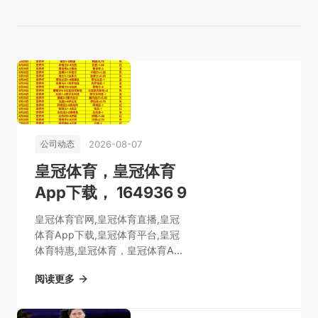
2026-08-07
公司动态
皇冠体育，皇冠体育
App下载， 164936 9
皇冠体育官网,皇冠体育直播,皇冠
体育App下载,皇冠体育平台,皇冠
体育特惠,皇冠体育，皇冠体育App
下载， 164936 9
阅读更多