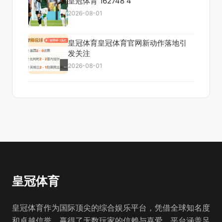
皇冠体育 162748 4
2026-08-01
皇冠体育皇冠体育官网新动作落地引
发关注
2026-08-01
皇冠体育
皇冠体育作为国际顶尖的综合娱乐平台，凭借全球知名度
和卓越信誉，赢得了无数玩家的信赖与喜爱。平台涵盖足