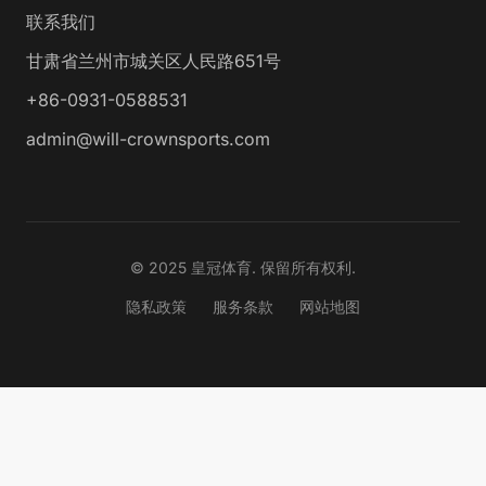
联系我们
甘肃省兰州市城关区人民路651号
+86-0931-0588531
admin@will-crownsports.com
© 2025 皇冠体育. 保留所有权利.
隐私政策
服务条款
网站地图