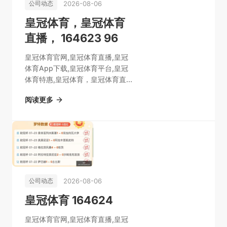
2026-08-06
公司动态
皇冠体育，皇冠体育
直播， 164623 96
皇冠体育官网,皇冠体育直播,皇冠
体育App下载,皇冠体育平台,皇冠
体育特惠,皇冠体育，皇冠体育直
播， 164623 96
阅读更多
2026-08-06
公司动态
皇冠体育 164624
皇冠体育官网,皇冠体育直播,皇冠