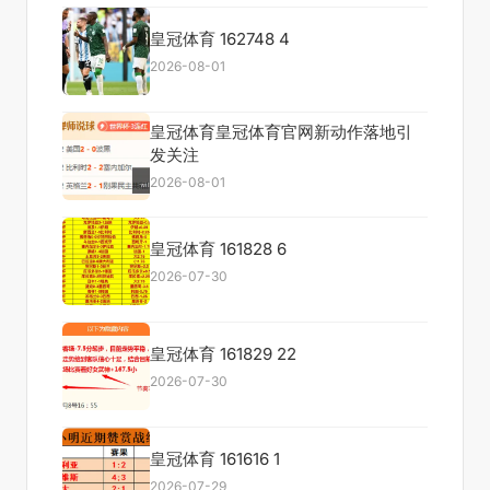
皇冠体育 162748 4
2026-08-01
皇冠体育皇冠体育官网新动作落地引
发关注
2026-08-01
皇冠体育 161828 6
2026-07-30
皇冠体育 161829 22
2026-07-30
皇冠体育 161616 1
2026-07-29