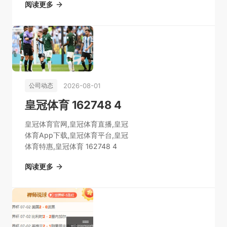
阅读更多
2026-08-01
公司动态
皇冠体育 162748 4
皇冠体育官网,皇冠体育直播,皇冠
体育App下载,皇冠体育平台,皇冠
体育特惠,皇冠体育 162748 4
阅读更多