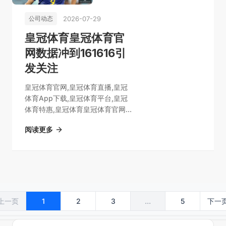
2026-07-29
公司动态
皇冠体育皇冠体育官
网数据冲到161616引
发关注
皇冠体育官网,皇冠体育直播,皇冠
体育App下载,皇冠体育平台,皇冠
体育特惠,皇冠体育皇冠体育官网数
据冲到161616引发关注
阅读更多
上一页
1
2
3
...
5
下一