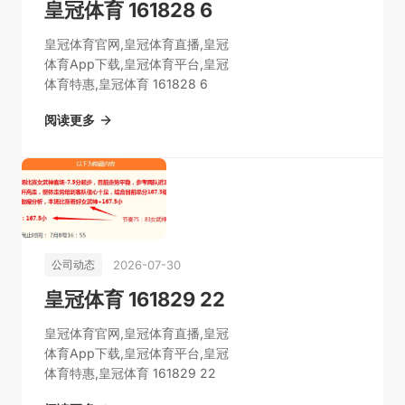
皇冠体育 161828 6
皇冠体育官网,皇冠体育直播,皇冠
体育App下载,皇冠体育平台,皇冠
体育特惠,皇冠体育 161828 6
阅读更多
2026-07-30
公司动态
皇冠体育 161829 22
皇冠体育官网,皇冠体育直播,皇冠
体育App下载,皇冠体育平台,皇冠
体育特惠,皇冠体育 161829 22