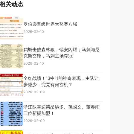
相关动态
罗伯逊晋级世界大奖赛八强
2026-02-10
鹈鹕击败森林狼，锡安闪耀；马刺与尼
克斯交锋，马刺主场夺冠
2026-02-10
全红战绩！13中11的神奇表现，主队让
步减少，究竟有何玄机？
2026-02-09
浙江队喜迎萊昂納多、孫國文、董春雨
三位新援加盟！
2026-02-09