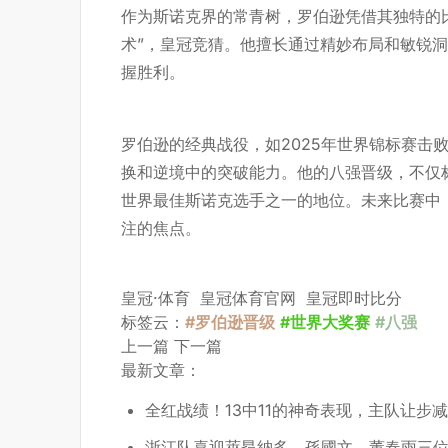
作为斯诺克界的常青树，罗伯逊凭借其独特的
术”，
皇冠竞猜
。他擅长通过精妙布局和敏锐洞
握胜利。
罗伯逊的经典战役，如2025年世界锦标赛击
换和逆境中的突破能力。他的八强晋级，不仅
世界最佳斯诺克选手之一的地位。未来比赛中
注的焦点。
皇冠·体育
皇冠体育官网
皇冠即时比分
标签云：
#罗伯逊晋级
#世界大奖赛
#八强
上一篇
下一篇
最新文章：
全红战绩！13中11的神奇表现，主队让步
浙江队喜迎萊昂納多、孫國文、董春雨三