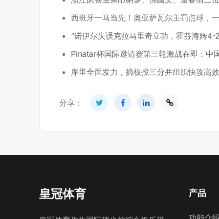
西班牙一马当先！奥亚萨瓦尔主罚点球，
“诺伊尔失误克拉马里奇立功，霍芬海姆4-
Pinatar杯国际邀请赛第三轮激战在即
库里全面发力，摘板投三分并组织快攻高
分享：
皇冠体育
产品
功能介