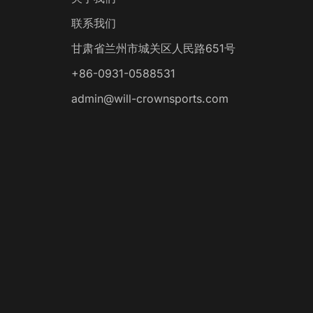
联系我们
甘肃省兰州市城关区人民路651号
+86-0931-0588531
admin@will-crownsports.com