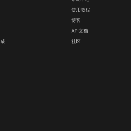
案
使用教程
志
博客
API文档
集成
社区