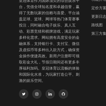
皇冠体育作为国际顶尖的综合娱乐平
台，凭借全球知名度和卓越信誉，赢
定价方
得了无数玩家的信赖与喜爱。平台涵
更新日
盖足球、篮球、网球等热门体育赛事
路线图
投注，同时融合电子娱乐、真人互
动、彩票竞猜和棋牌游戏，满足玩家
第三方
多样化需求。网站拥有高度安全的金
融体系，支持银行卡、支付宝、微信
及虚拟币等多种出入款方式，确保资
金操作便捷高效。新用户注册即可领
取彩金大礼，节假日期间还有更多丰
厚福利加码。皇冠体育以流畅的体验
和国际化水准，为玩家打造公平、刺
激的娱乐空间。