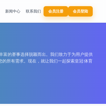
育
新闻中心
联系我们
会员注册
会员登陆
服务和丰富的赛事选择脱颖而出。我们致力于为用户提供
您的所有需求。现在，就让我们一起探索皇冠·体育