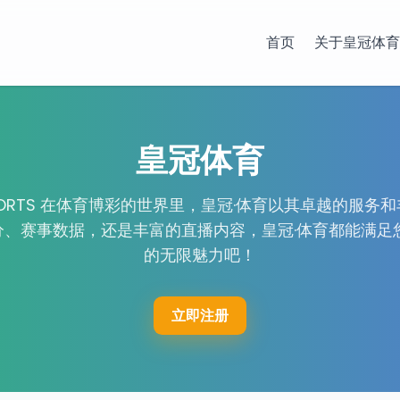
首页
关于皇冠体
皇冠体育
WNSPORTS 在体育博彩的世界里，皇冠·体育以其卓越的
、赛事数据，还是丰富的直播内容，皇冠·体育都能满足
的无限魅力吧！
立即注册