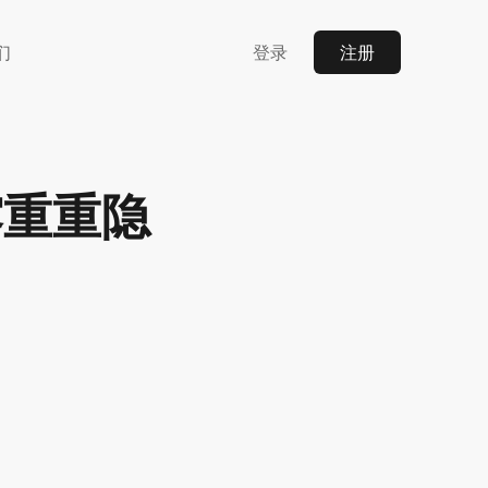
们
登录
注册
露重重隐