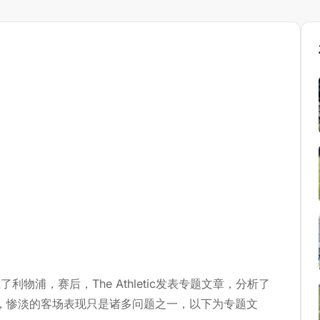
了利物浦，赛后，The Athletic发表专题文章，分析了
，惨淡的客场表现只是诸多问题之一，以下为专题文