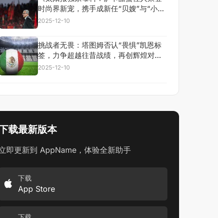
时尚界新宠，携手成新任“贝嫂”与“小
贝”传奇情侣！》
2025-12-10
挑战者无畏：塔图姆否认“畏惧”凯恩标
签，力争超越往昔战绩，再创辉煌对
决！
2025-12-10
下载最新版本
立即更新到 AppName，体验全新助手
下载
App Store
下载