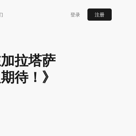
们
登录
注册
在加拉塔萨
人期待！》