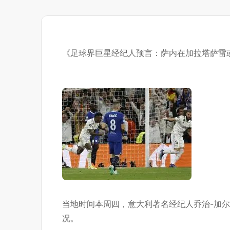
《足球界巨星经纪人预言：萨内在加拉塔萨雷
当地时间本周四，意大利著名经纪人乔治-加
况。