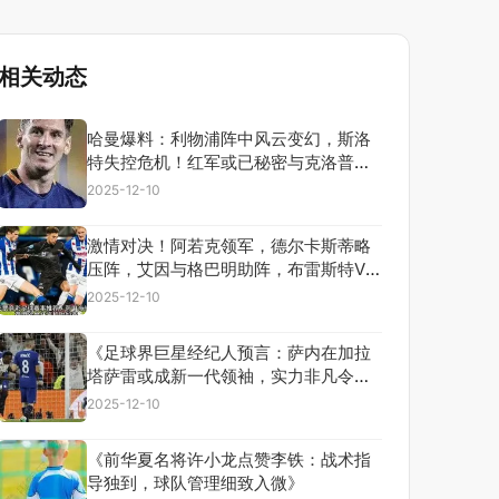
相关动态
哈曼爆料：利物浦阵中风云变幻，斯洛
特失控危机！红军或已秘密与克洛普商
讨回归大计？
2025-12-10
激情对决！阿若克领军，德尔卡斯蒂略
压阵，艾因与格巴明助阵，布雷斯特VS
梅斯巅峰之战即将上演！
2025-12-10
《足球界巨星经纪人预言：萨内在加拉
塔萨雷或成新一代领袖，实力非凡令人
期待！》
2025-12-10
《前华夏名将许小龙点赞李铁：战术指
导独到，球队管理细致入微》