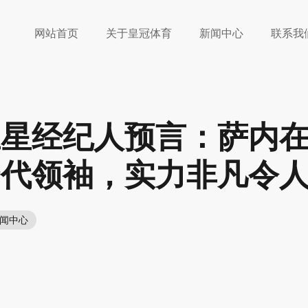
网站首页
关于皇冠体育
新闻中心
联系我
巨星经纪人预言：萨内
一代领袖，实力非凡令
闻中心