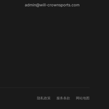
admin@will-crownsports.com
隐私政策
服务条款
网站地图