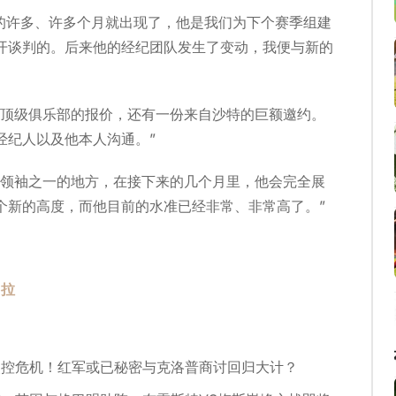
前的许多、许多个月就出现了，他是我们为下个赛季组建
开谈判的。后来他的经纪团队发生了变动，我便与新的
国顶级俱乐部的报价，还有一份来自沙特的巨额邀约。
经纪人以及他本人沟通。”
队领袖之一的地方，在接下来的几个月里，他会完全展
个新的高度，而他目前的水准已经非常、非常高了。”
加拉
失控危机！红军或已秘密与克洛普商讨回归大计？