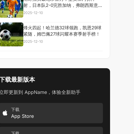
射，日本队2-0完胜加纳，弗朗西斯意
外重伤成焦点
2025-12-10
烽火四起！哈兰德32球领跑，凯恩29球
紧随，姆巴佩27球闪耀本赛季射手榜！
2025-12-10
下载最新版本
立即更新到 AppName，体验全新助手
下载
App Store
下载