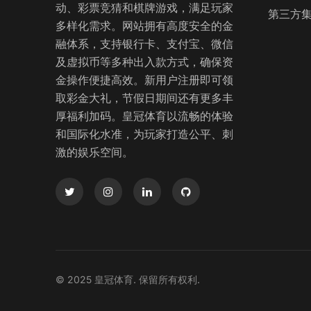
动、彩票竞猜和棋牌游戏，满足玩家
第三方
多样化需求。网站拥有高度安全的金
融体系，支持银行卡、支付宝、微信
及虚拟币等多种出入款方式，确保资
金操作便捷高效。新用户注册即可领
取彩金大礼，节假日期间还有更多丰
厚福利加码。皇冠体育以流畅的体验
和国际化水准，为玩家打造公平、刺
激的娱乐空间。
© 2025 皇冠体育. 保留所有权利.