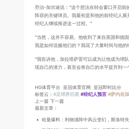
乔治-加尔迪说：“这个想法在转会窗口开启
阵容的关键球员。我最初是和他的前经纪人展
经纪人继续推进这一过程。”
“当然，这并不容易。他收到了来自英国和德
我是如何说服他们的？我花了大量时间与他的
“我告诉他，加拉塔萨雷可以成为让他成为球
现自己的潜力，甚至会将自己的水平提升到一
HG体育平台
皇冠体育官网
皇冠即时比分
标签云：
#足球界巨星
#经纪人预言
#萨内在
上一篇
下一篇
最新文章：
哈曼爆料：利物浦阵中风云变幻，斯洛特