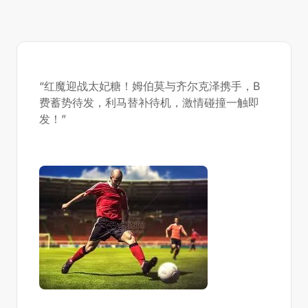
“红魔迎战太妃糖！姆伯莫与齐尔克泽携手，B
费蓄势待发，利马替补待机，激情碰撞一触即
发！”