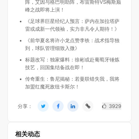
阵，艾因与格巴明助阵，布雷斯特VS梅斯巅
峰之战即将上演！
《足球界巨星经纪人预言：萨内在加拉塔萨
雷或成新一代领袖，实力非凡令人期待！》
《前华夏名将许小龙点赞李铁：战术指导独
到，球队管理细致入微》
标题改写：独家爆料：徐彬或赴葡萄牙锤炼
技艺，回国集结备战在即！
传奇重生：鲁尼揭秘：若曼联错失我，我将
加盟红魔死敌纽卡斯尔！
分享：
3929
相关动态