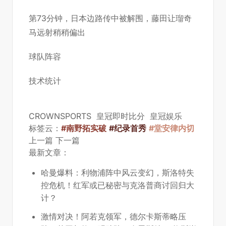
第73分钟，日本边路传中被解围，藤田让瑠奇
马远射稍稍偏出
球队阵容
技术统计
CROWNSPORTS
皇冠即时比分
皇冠娱乐
标签云：
#南野拓实破
#纪录首秀
#堂安律内切
上一篇
下一篇
最新文章：
哈曼爆料：利物浦阵中风云变幻，斯洛特失
控危机！红军或已秘密与克洛普商讨回归大
计？
激情对决！阿若克领军，德尔卡斯蒂略压