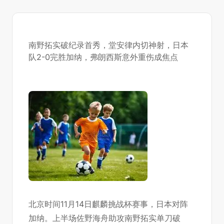
南野拓实破纪录首秀，堂安律内切神射，日本
队2-0完胜加纳，弗朗西斯意外重伤成焦点
北京时间11月14日麒麟挑战杯赛事，日本对阵
加纳。上半场佐野海舟助攻南野拓实单刀破