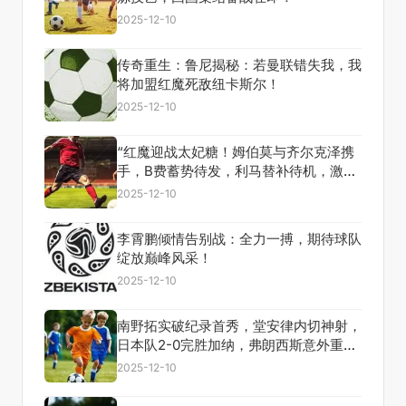
2025-12-10
传奇重生：鲁尼揭秘：若曼联错失我，我
将加盟红魔死敌纽卡斯尔！
2025-12-10
“红魔迎战太妃糖！姆伯莫与齐尔克泽携
手，B费蓄势待发，利马替补待机，激情
碰撞一触即发！”
2025-12-10
李霄鹏倾情告别战：全力一搏，期待球队
绽放巅峰风采！
2025-12-10
南野拓实破纪录首秀，堂安律内切神射，
日本队2-0完胜加纳，弗朗西斯意外重伤
成焦点
2025-12-10