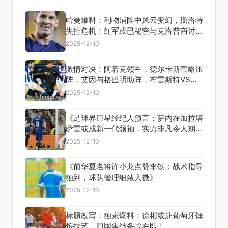
哈曼爆料：利物浦阵中风云变幻，斯洛特
失控危机！红军或已秘密与克洛普商讨回
归大计？
2025-12-10
激情对决！阿若克领军，德尔卡斯蒂略压
阵，艾因与格巴明助阵，布雷斯特VS梅
斯巅峰之战即将上演！
2025-12-10
《足球界巨星经纪人预言：萨内在加拉塔
萨雷或成新一代领袖，实力非凡令人期
待！》
2025-12-10
《前华夏名将许小龙点赞李铁：战术指导
独到，球队管理细致入微》
2025-12-10
标题改写：独家爆料：徐彬或赴葡萄牙锤
炼技艺，回国集结备战在即！