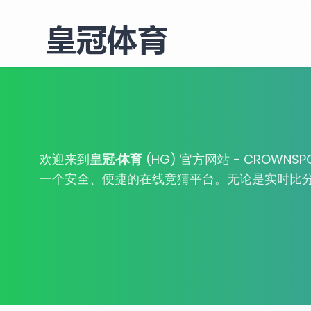
欢迎来到
皇冠·体育
(HG) 官方网站 - CRO
一个安全、便捷的在线竞猜平台。无论是实时比分