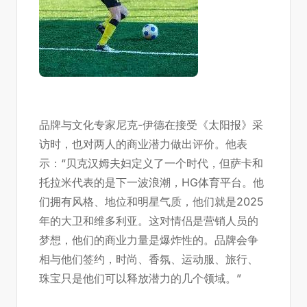
品牌与文化专家尼克-伊德在接受《太阳报》采
访时，也对两人的商业潜力做出评价。他表
示：“贝克汉姆夫妇定义了一个时代，但萨卡和
托拉米代表的是下一波浪潮，
HG体育平台
。他
们拥有风格、地位和明星气质，他们就是2025
年的大卫和维多利亚。这对情侣是营销人员的
梦想，他们的商业力量是爆炸性的。品牌会争
相与他们签约，时尚、香氛、运动服、旅行、
珠宝只是他们可以释放潜力的几个领域。”