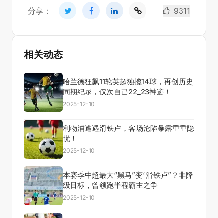
分享：
9311
相关动态
哈兰德狂飙11轮英超独揽14球，再创历史
同期纪录，仅次自己22_23神迹！
2025-12-10
利物浦遭遇滑铁卢，客场沦陷暴露重重隐
忧！
2025-12-10
本赛季中超最大“黑马”变“滑铁卢”？非降
级目标，曾领跑半程霸主之争
2025-12-10