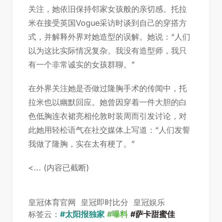
关注，她依旧保持邻家女孩般的亲切感。托拉
米在接受英国Vogue采访时谈到自己的穿搭方
式，并解释外界对她造型的误解。她说：“人们
以为这比实际情况复杂。我没有造型师，我只
有一个非常诚实的女孩群聊。”
在外界关注她是否做过隆胸手术的传闻中，托
拉米也以幽默回应。她曾因穿着一件大胆的白
色低胸连衣裙亮相伦敦时装周而引发讨论，对
此她用轻松语气在社交媒体上写道：“人们发誓
我做了隆胸，实在太有梗了。”
<... (内容已截断)
皇冠体育官网
皇冠即时比分
皇冠娱乐
标签云：
#太阳报独家
#曝料
#萨卡甜蜜佳