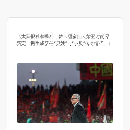
《太阳报独家曝料：萨卡甜蜜佳人荣登时尚界
新宠，携手成新任“贝嫂”与“小贝”传奇情侣！》