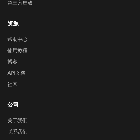
第三方集成
资源
帮助中心
使用教程
博客
API文档
社区
公司
关于我们
联系我们