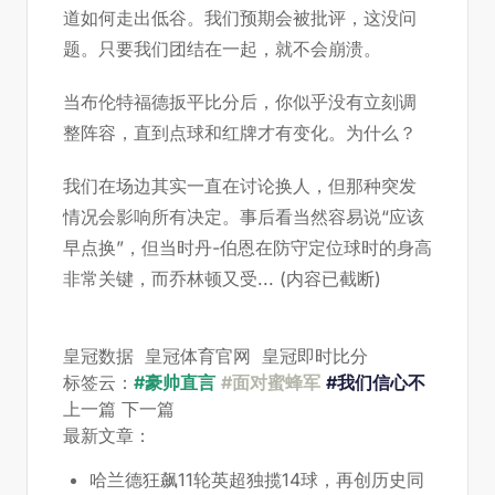
道如何走出低谷。我们预期会被批评，这没问
题。只要我们团结在一起，就不会崩溃。
当布伦特福德扳平比分后，你似乎没有立刻调
整阵容，直到点球和红牌才有变化。为什么？
我们在场边其实一直在讨论换人，但那种突发
情况会影响所有决定。事后看当然容易说“应该
早点换”，但当时丹-伯恩在防守定位球时的身高
非常关键，而乔林顿又受... (内容已截断)
皇冠数据
皇冠体育官网
皇冠即时比分
标签云：
#豪帅直言
#面对蜜蜂军
#我们信心不
上一篇
下一篇
最新文章：
哈兰德狂飙11轮英超独揽14球，再创历史同