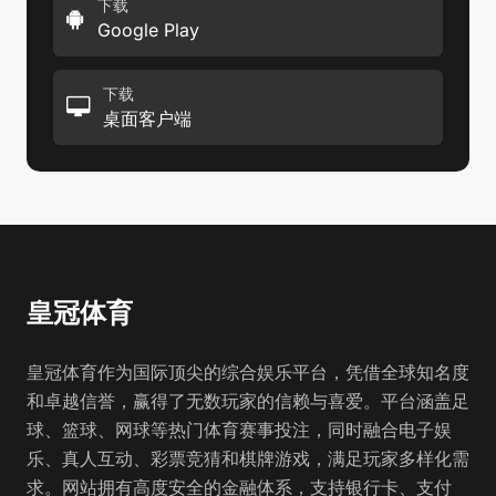
下载
Google Play
下载
桌面客户端
皇冠体育
皇冠体育作为国际顶尖的综合娱乐平台，凭借全球知名度
和卓越信誉，赢得了无数玩家的信赖与喜爱。平台涵盖足
球、篮球、网球等热门体育赛事投注，同时融合电子娱
乐、真人互动、彩票竞猜和棋牌游戏，满足玩家多样化需
求。网站拥有高度安全的金融体系，支持银行卡、支付