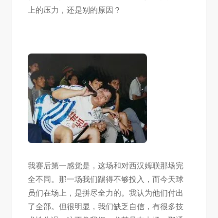
上的压力，还是别的原因？
我赛后第一感觉是，这场和对西汉姆联那场完
全不同。那一场我们踢得不够投入，而今天球
员们在场上，是拼尽全力的。我认为他们付出
了全部。但很明显，我们缺乏自信，有很多技