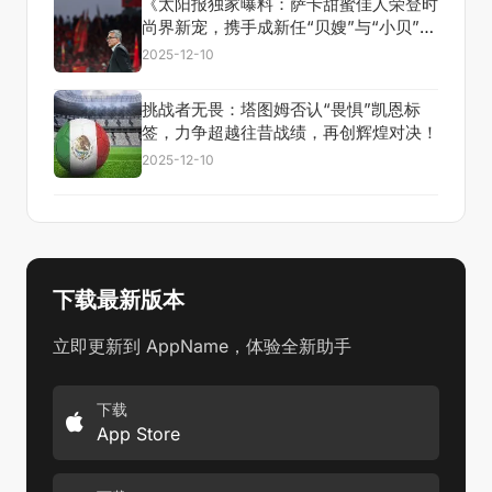
《太阳报独家曝料：萨卡甜蜜佳人荣登时
尚界新宠，携手成新任“贝嫂”与“小贝”传
奇情侣！》
2025-12-10
挑战者无畏：塔图姆否认“畏惧”凯恩标
签，力争超越往昔战绩，再创辉煌对决！
2025-12-10
下载最新版本
立即更新到 AppName，体验全新助手
下载
App Store