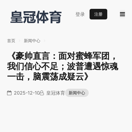
登录
注册
首页
新闻中心
《豪帅直言：面对蜜蜂军团，
我们信心不足；波普遭遇惊魂
一击，脑震荡成疑云》
2025-12-10
皇冠体育
新闻中心