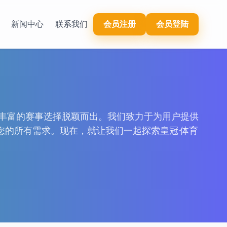
育
新闻中心
联系我们
会员注册
会员登陆
服务和丰富的赛事选择脱颖而出。我们致力于为用户提供
您的所有需求。现在，就让我们一起探索皇冠·体育