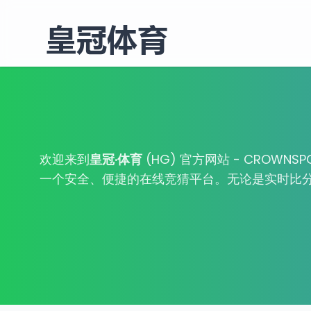
欢迎来到
皇冠·体育
(HG) 官方网站 - CRO
一个安全、便捷的在线竞猜平台。无论是实时比分